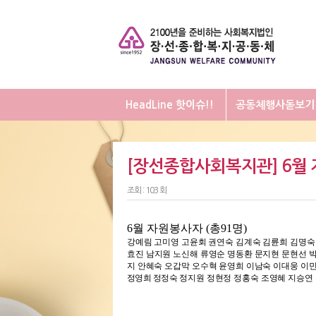
HeadLine 핫이슈!!
공동체행사돋보기
[장선종합사회복지관] 6월
조회 : 103 회
6
월 자원봉사자
(
총
91
명
)
강예림 고미영 고윤회 권연숙 김계숙 김륜희 김명숙
효진
남지원 노신해 류영순 명동환 문지현 문현선 
지 안혜숙
오갑막 오수혁 윤영희 이남숙 이대웅 이민
정영희 정정숙
정지원 정현정 정홍숙 조영혜 지승연